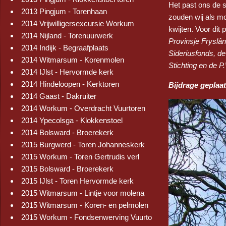
Het past ons de 
2013 Pingjum - Torenhaan
zouden wij als m
2014 Vrijwilligersexcursie Workum
kwijten. Voor dit 
2014 Nijland - Torenuurwerk
Provinsje Fryslâ
2014 Indijk - Begraafplaats
Sideriusfonds, d
2014 Witmarsum - Korenmolen
Stichting en de P
2014 IJlst - Hervormde kerk
2014 Hindeloopen - Kerktoren
Bijdrage geplaa
2014 Gaast - Dakruiter
2014 Workum - Overdracht Vuurtoren
2014 Ypecolsga - Klokkenstoel
2014 Bolsward - Broerekerk
2015 Burgwerd - Toren Johanneskerk
2015 Workum - Toren Gertrudis verl
2015 Bolsward - Broerekerk
2015 IJlst - Toren Hervormde kerk
2015 Witmarsum - Lintje voor molena
2015 Witmarsum - Koren- en pelmolen
2015 Workum - Fondsenwerving Vuurto