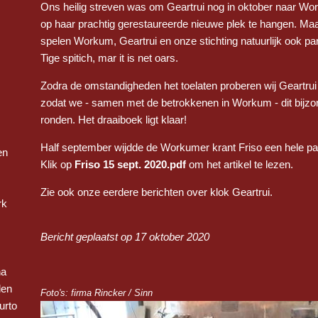
Ons heilig streven was om Geartrui nog in oktober naar Wor
op haar prachtig gerestaureerde nieuwe plek te hangen. Ma
spelen Workum, Geartrui en onze stichting natuurlijk ook par
Tige spitich, mar it is net oars.
Zodra de omstandigheden het toelaten proberen wij Geartru
zodat we - samen met de betrokkenen in Workum - dit bijzond
ronden. Het draaiboek ligt klaar!
Half september wijdde de Workumer krant Friso een hele pa
en
Klik op
Friso 15 sept. 2020.pdf
om het artikel te lezen.
Zie ook onze eerdere berichten over klok Geartrui.
rk
Bericht geplaatst op 17 oktober 2020
na
len
Foto's: firma Rincker / Sinn
urto