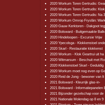
2020 Workum Toren Gertrudis: Gear
2020 Workum Toren Gertrudis: Klok
2020 Workum Toren Gertrudis: Na 
2020 Workum Omrop Fryslân: War
2020 Gauw Kerktoren - Dakgoot te
2020 Bolsward - Buitgemaakte Balk
2020 Hindeloopen - Excursie Vrijw
2020 Ypecolsga - Klokkenstoel ond
2020 Skarl - Restauratie klokkenst
2020 Workum - Klok Geartrui uit ha
2020 Witmarsum - Beschuit met R
2020 Klokkenstoel Skarl - Geduldig
2020 Workum moet nog even op Ge
2020 Reid de Jong - bewoner van It
2021 Bolsward - Kleurrijk glas-in-
2021 Bolsward - Informatiepanelen 
2021 Bijzonder gezelschap voor de
2021 Nationale Molendag op 8 en 9
2021 Pingjum - Twee nieuwe ladder