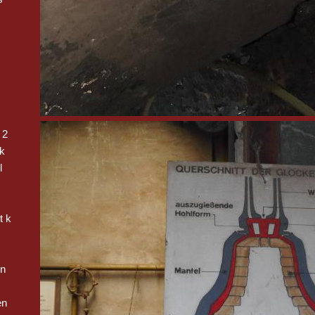
 2
k
l
t k
en
en