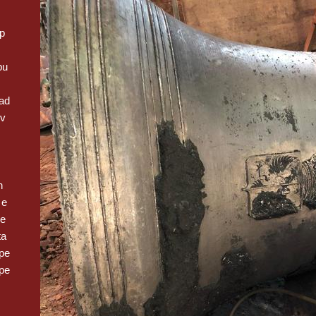
op
pu
ad
 v
n
 e
we
ta
pe
pe