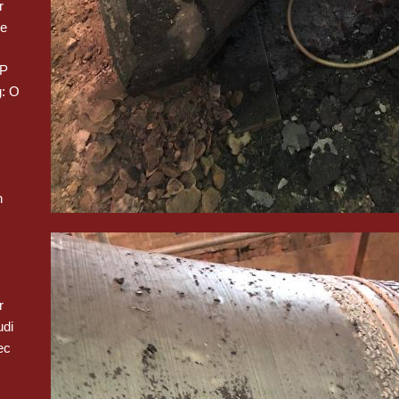
r
we
 P
: O
n
r
udi
ec