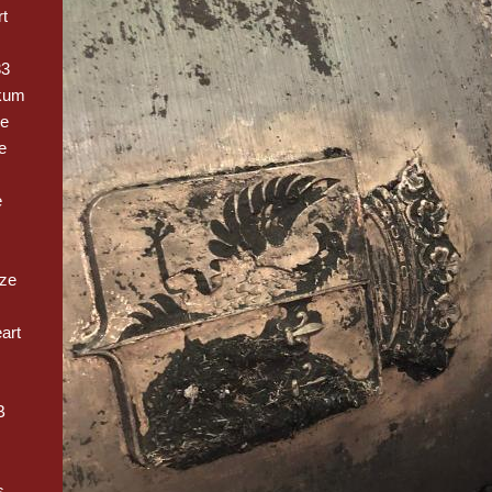
t
33
kum
ge
e
e
oze
art
B
s