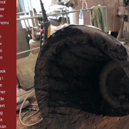
mot
euw
n-
nemi
i
 v
Bo
vo
oek
 i
be
ner
de
ert
ng
 a
kan