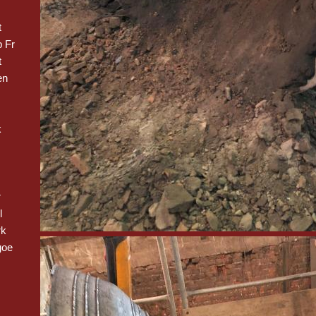
t
 Fr
t
en
k
r
l
rk
goe