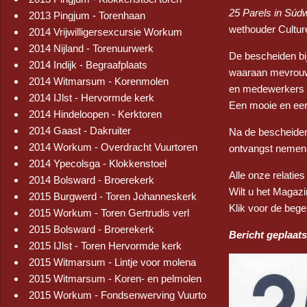
25 Parels in Súd
2013 Pingjum - Torenhaan
wethouder Cultur
2014 Vrijwilligersexcursie Workum
2014 Nijland - Torenuurwerk
De bescheiden bi
2014 Indijk - Begraafplaats
waaraan mevrouw 
2014 Witmarsum - Korenmolen
en medewerkers 
2014 IJlst - Hervormde kerk
Een mooie en eer
2014 Hindeloopen - Kerktoren
2014 Gaast - Dakruiter
Na de bescheiden
2014 Workum - Overdracht Vuurtoren
ontvangst nemen 
2014 Ypecolsga - Klokkenstoel
Alle onze relati
2014 Bolsward - Broerekerk
Wilt u het Magaz
2015 Burgwerd - Toren Johanneskerk
Klik voor de bege
2015 Workum - Toren Gertrudis verl
2015 Bolsward - Broerekerk
Bericht geplaat
2015 IJlst - Toren Hervormde kerk
2015 Witmarsum - Lintje voor molena
2015 Witmarsum - Koren- en pelmolen
2015 Workum - Fondsenwerving Vuurto