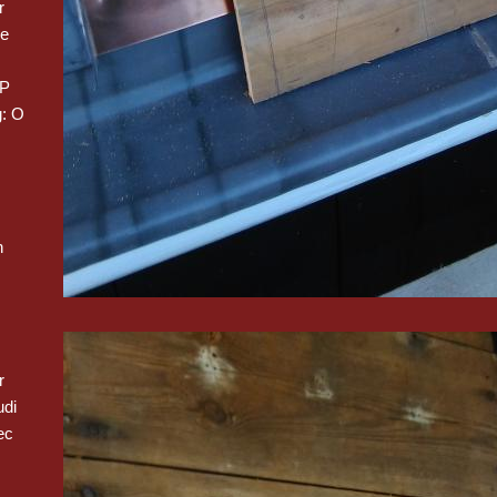
r
we
 P
: O
n
r
udi
ec