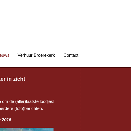
euws
Verhuur Broerekerk
Contact
er in zicht
om de (aller)laatste loodjes!
erdere (foto)berichten.
r 2016