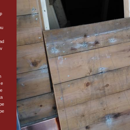
op
pu
ad
 v
n
 e
we
ta
pe
pe