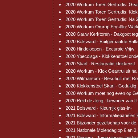
2020 Workum Toren Gertrudis: Gear
2020 Workum Toren Gertrudis: Klok
2020 Workum Toren Gertrudis: Na 
2020 Workum Omrop Fryslân: War
2020 Gauw Kerktoren - Dakgoot te
2020 Bolsward - Buitgemaakte Balk
2020 Hindeloopen - Excursie Vrijw
2020 Ypecolsga - Klokkenstoel ond
2020 Skarl - Restauratie klokkenst
2020 Workum - Klok Geartrui uit ha
2020 Witmarsum - Beschuit met R
2020 Klokkenstoel Skarl - Geduldig
2020 Workum moet nog even op Ge
2020 Reid de Jong - bewoner van It
2021 Bolsward - Kleurrijk glas-in-
2021 Bolsward - Informatiepanelen 
2021 Bijzonder gezelschap voor de
2021 Nationale Molendag op 8 en 9
2021 Pingjum - Twee nieuwe ladder