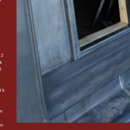
 2
k
l
t k
en
en