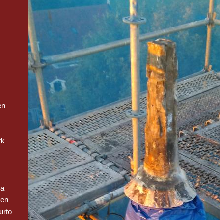
en
rk
na
len
urto