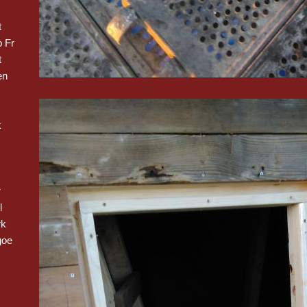
t
 Fr
t
en
k
r
l
rk
goe