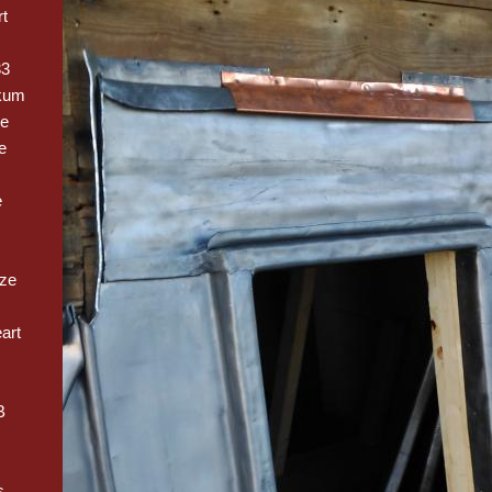
t
33
kum
ge
e
e
oze
art
B
s