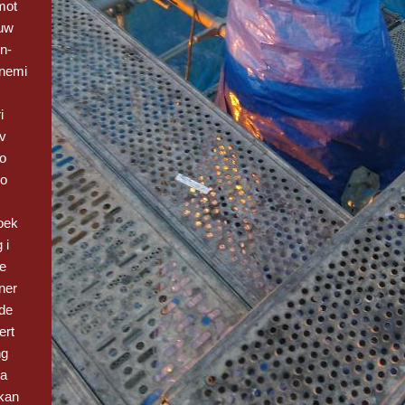
mot
euw
n-
nemi
i
 v
Bo
vo
oek
 i
be
ner
de
ert
ng
 a
kan