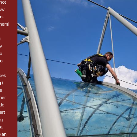
mot
euw
n-
nemi
i
 v
Bo
vo
oek
 i
be
ner
de
ert
ng
 a
kan