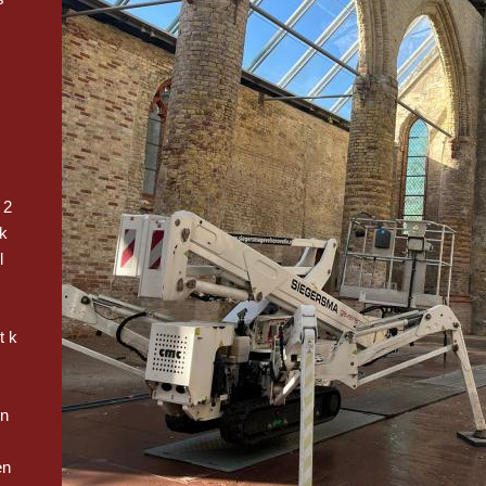
 2
k
l
t k
en
en