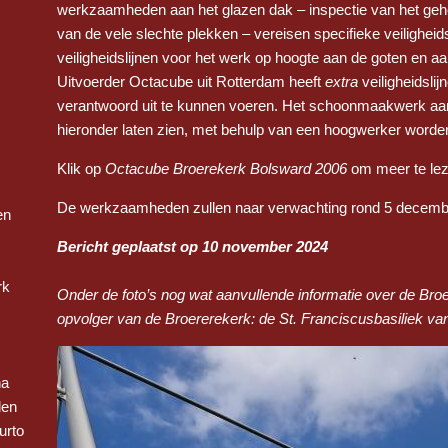
werkzaamheden aan het glazen dak – inspectie van het gehe
van de vele slechte plekken – vereisen specifieke veilighei
veiligheidslijnen voor het werk op hoogte aan de goten en 
Uitvoerder Octacube uit Rotterdam heeft
extra
veiligheidsli
verantwoord uit te kunnen voeren. Het schoonmaakwerk aan 
hieronder laten zien, met behulp van een hoogwerker worde
Klik op
Octacube Broerekerk Bolsward 2006
om meer te lez
De werkzaamheden zullen naar verwachting rond 5 decembe
en
Bericht geplaatst op 10 november 2024
rk
Onder de foto’s nog wat aanvullende informatie over de Bro
opvolger van de Broererekerk: de St. Franciscusbasiliek va
na
len
urto