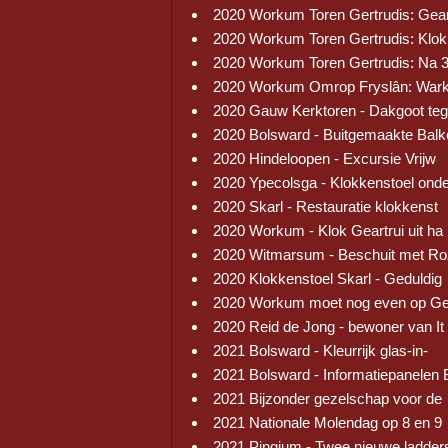
2020 Workum Toren Gertrudis: Gear
2020 Workum Toren Gertrudis: Klok
2020 Workum Toren Gertrudis: Na 
2020 Workum Omrop Fryslân: War
2020 Gauw Kerktoren - Dakgoot te
2020 Bolsward - Buitgemaakte Balk
2020 Hindeloopen - Excursie Vrijw
2020 Ypecolsga - Klokkenstoel ond
2020 Skarl - Restauratie klokkenst
2020 Workum - Klok Geartrui uit ha
2020 Witmarsum - Beschuit met R
2020 Klokkenstoel Skarl - Geduldig
2020 Workum moet nog even op Ge
2020 Reid de Jong - bewoner van It
2021 Bolsward - Kleurrijk glas-in-
2021 Bolsward - Informatiepanelen 
2021 Bijzonder gezelschap voor de
2021 Nationale Molendag op 8 en 9
2021 Pingjum - Twee nieuwe ladder