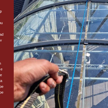
op
pu
ad
 v
n
 e
we
ta
pe
pe