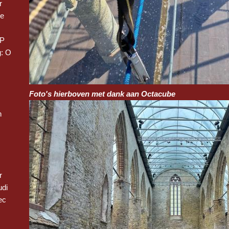
r
we
 P
: O
Foto's hierboven met dank aan Octacube
n
r
udi
ec