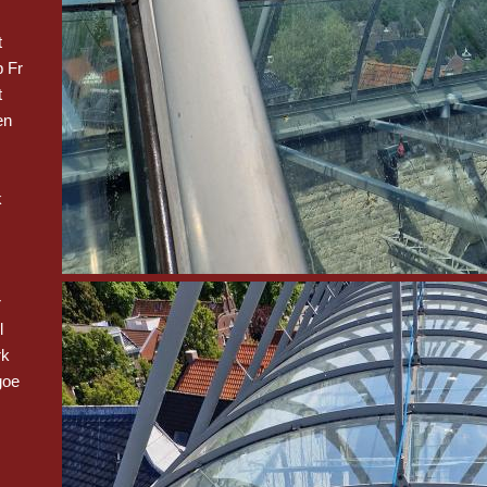
t
 Fr
t
en
k
r
l
rk
goe