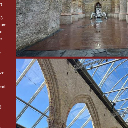
t
33
kum
ge
e
e
oze
art
B
s