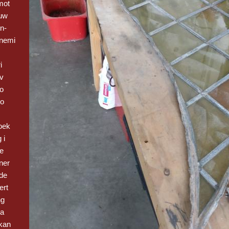
mot
euw
n-
nemi
i
 v
Bo
vo
oek
 i
be
ner
de
ert
ng
 a
kan