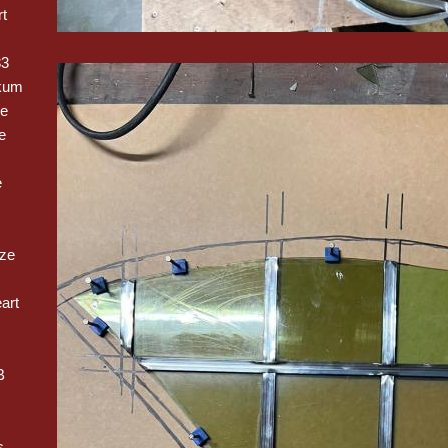
t
33
kum
ge
e
e
oze
art
B
s