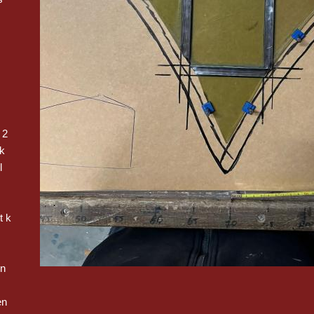
 2
k
l
t k
en
en