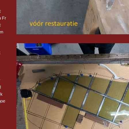
t
 Fr
t
en
k
r
l
rk
goe