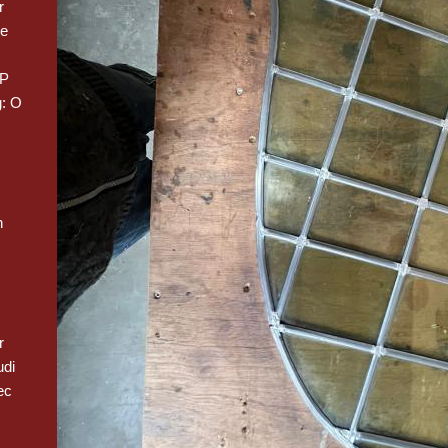
r
we
 P
: O
n
r
udi
ec