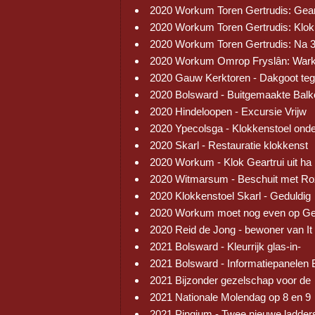
2020 Workum Toren Gertrudis: Gear
2020 Workum Toren Gertrudis: Klok
2020 Workum Toren Gertrudis: Na 
2020 Workum Omrop Fryslân: War
2020 Gauw Kerktoren - Dakgoot te
2020 Bolsward - Buitgemaakte Balk
2020 Hindeloopen - Excursie Vrijw
2020 Ypecolsga - Klokkenstoel ond
2020 Skarl - Restauratie klokkenst
2020 Workum - Klok Geartrui uit ha
2020 Witmarsum - Beschuit met R
2020 Klokkenstoel Skarl - Geduldig
2020 Workum moet nog even op Ge
2020 Reid de Jong - bewoner van It
2021 Bolsward - Kleurrijk glas-in-
2021 Bolsward - Informatiepanelen 
2021 Bijzonder gezelschap voor de
2021 Nationale Molendag op 8 en 9
2021 Pingjum - Twee nieuwe ladder