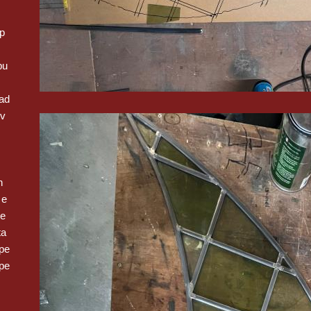
op
pu
ad
 v
n
 e
we
ta
pe
pe