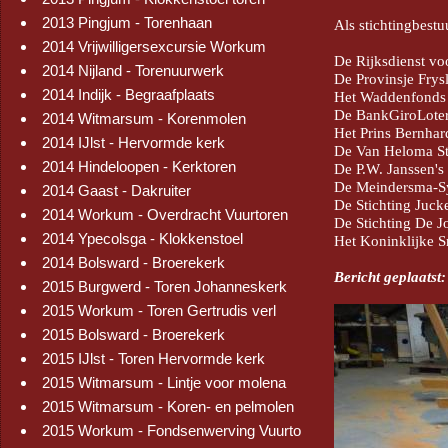
2013 Pingjum - Torenhaan
Als stichtingbest
2014 Vrijwilligersexcursie Workum
De Rijksdienst vo
2014 Nijland - Torenuurwerk
De Provinsje Frys
2014 Indijk - Begraafplaats
Het Waddenfonds
De BankGiroLoter
2014 Witmarsum - Korenmolen
Het Prins Bernhar
2014 IJlst - Hervormde kerk
De Van Heloma St
2014 Hindeloopen - Kerktoren
De P.W. Janssen's 
De Meindersma-Sy
2014 Gaast - Dakruiter
De Stichting Juck
2014 Workum - Overdracht Vuurtoren
De Stichting De J
2014 Ypecolsga - Klokkenstoel
Het Koninklijke 
2014 Bolsward - Broerekerk
Bericht geplaatst
2015 Burgwerd - Toren Johanneskerk
2015 Workum - Toren Gertrudis verl
2015 Bolsward - Broerekerk
2015 IJlst - Toren Hervormde kerk
2015 Witmarsum - Lintje voor molena
2015 Witmarsum - Koren- en pelmolen
2015 Workum - Fondsenwerving Vuurto