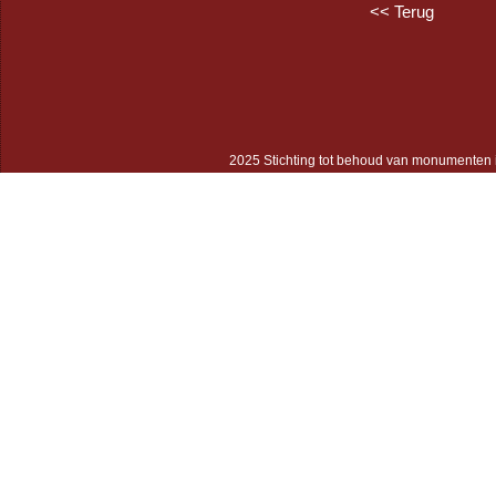
<< Terug
2025 Stichting tot behoud van monumenten 