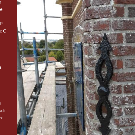
r
we
 P
: O
n
r
udi
ec