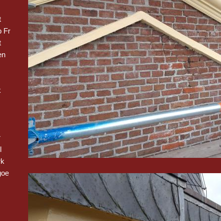
t
 Fr
t
en
k
r
l
rk
goe