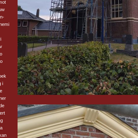
mot
euw
n-
nemi
i
 v
Bo
vo
oek
 i
be
ner
de
ert
ng
 a
kan