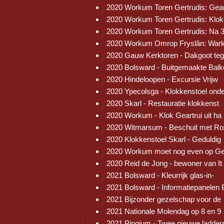
2020 Workum Toren Gertrudis: Gear
2020 Workum Toren Gertrudis: Klok
2020 Workum Toren Gertrudis: Na 
2020 Workum Omrop Fryslân: War
2020 Gauw Kerktoren - Dakgoot te
2020 Bolsward - Buitgemaakte Balk
2020 Hindeloopen - Excursie Vrijw
2020 Ypecolsga - Klokkenstoel ond
2020 Skarl - Restauratie klokkenst
2020 Workum - Klok Geartrui uit ha
2020 Witmarsum - Beschuit met R
2020 Klokkenstoel Skarl - Geduldig
2020 Workum moet nog even op Ge
2020 Reid de Jong - bewoner van It
2021 Bolsward - Kleurrijk glas-in-
2021 Bolsward - Informatiepanelen 
2021 Bijzonder gezelschap voor de
2021 Nationale Molendag op 8 en 9
2021 Pingjum - Twee nieuwe ladder