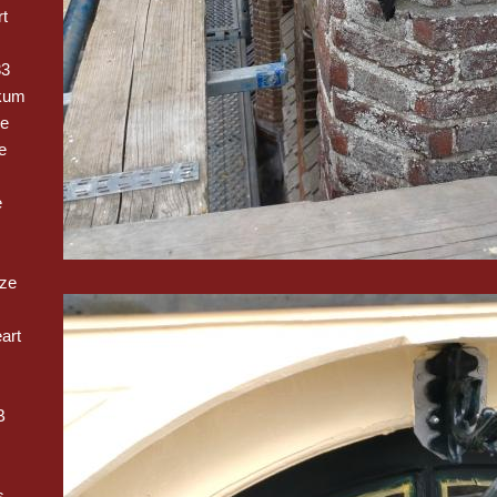
t
33
kum
ge
e
e
oze
art
B
s