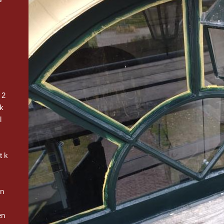
 2
k
l
t k
en
en