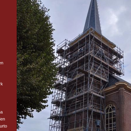
en
rk
na
len
urto