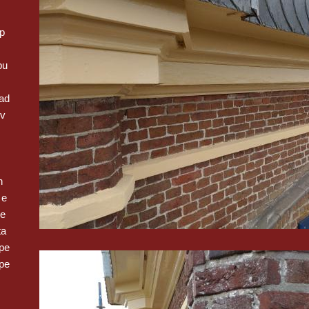
op
pu
ad
 v
n
 e
we
ta
pe
pe