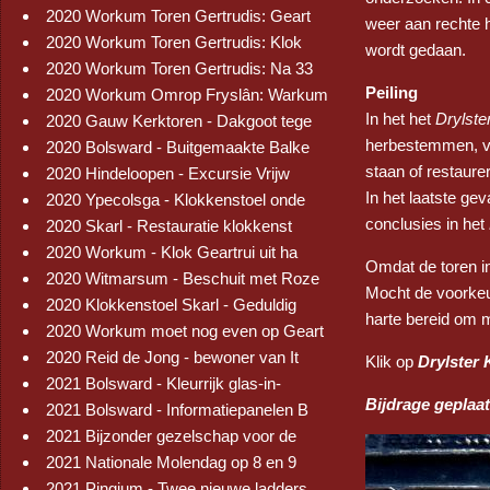
2020 Workum Toren Gertrudis: Geart
weer aan rechte 
2020 Workum Toren Gertrudis: Klok
wordt gedaan.
2020 Workum Toren Gertrudis: Na 33
Peiling
2020 Workum Omrop Fryslân: Warkum
In het het
Drylste
2020 Gauw Kerktoren - Dakgoot tege
herbestemmen, ve
2020 Bolsward - Buitgemaakte Balke
staan of restaure
2020 Hindeloopen - Excursie Vrijw
In het laatste ge
2020 Ypecolsga - Klokkenstoel onde
conclusies in het
2020 Skarl - Restauratie klokkenst
2020 Workum - Klok Geartrui uit ha
Omdat de toren in 
2020 Witmarsum - Beschuit met Roze
Mocht de voorkeur
2020 Klokkenstoel Skarl - Geduldig
harte bereid om m
2020 Workum moet nog even op Geart
2020 Reid de Jong - bewoner van It
Klik op
Drylster 
2021 Bolsward - Kleurrijk glas-in-
Bijdrage geplaat
2021 Bolsward - Informatiepanelen B
2021 Bijzonder gezelschap voor de
2021 Nationale Molendag op 8 en 9
2021 Pingjum - Twee nieuwe ladders