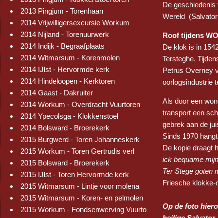
De geschiedenis 
2013 Pingjum - Torenhaan
Wereld (Salvator 
2014 Vrijwilligersexcursie Workum
2014 Nijland - Torenuurwerk
Roof tijdens WO
2014 Indijk - Begraafplaats
De klok is in 15
2014 Witmarsum - Korenmolen
Tersteghe. Tijden
2014 IJlst - Hervormde kerk
Petrus Overney v
2014 Hindeloopen - Kerktoren
oorlogsindustrie
2014 Gaast - Dakruiter
Als door een wond
2014 Workum - Overdracht Vuurtoren
transport een sch
2014 Ypecolsga - Klokkenstoel
gebrek aan de ju
2014 Bolsward - Broerekerk
Sinds 1970 hangt 
2015 Burgwerd - Toren Johanneskerk
De kopie draagt h
2015 Workum - Toren Gertrudis verl
ick bequame mijn 
2015 Bolsward - Broerekerk
Ter Stege goten 
2015 IJlst - Toren Hervormde kerk
Friesche klokke-o
2015 Witmarsum - Lintje voor molena
2015 Witmarsum - Koren- en pelmolen
Op de foto hier
2015 Workum - Fondsenwerving Vuurto
heilige Salvator