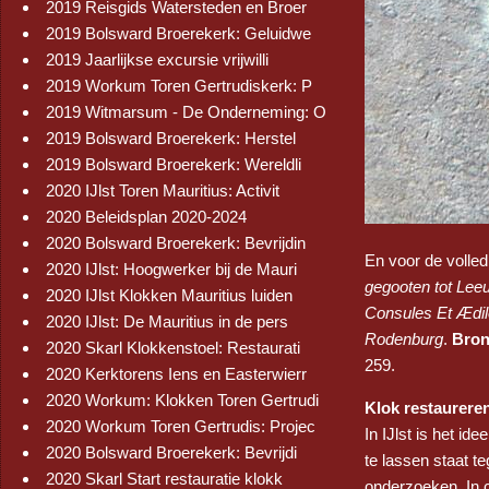
2019 Reisgids Watersteden en Broer
2019 Bolsward Broerekerk: Geluidwe
2019 Jaarlijkse excursie vrijwilli
2019 Workum Toren Gertrudiskerk: P
2019 Witmarsum - De Onderneming: O
2019 Bolsward Broerekerk: Herstel
2019 Bolsward Broerekerk: Wereldli
2020 IJlst Toren Mauritius: Activit
2020 Beleidsplan 2020-2024
2020 Bolsward Broerekerk: Bevrijdin
En voor de volled
2020 IJlst: Hoogwerker bij de Mauri
gegooten tot Leeu
2020 IJlst Klokken Mauritius luiden
Consules Et Ædil
2020 IJlst: De Mauritius in de pers
Rodenburg
.
Bron
2020 Skarl Klokkenstoel: Restaurati
259.
2020 Kerktorens Iens en Easterwierr
2020 Workum: Klokken Toren Gertrudi
Klok restaurere
2020 Workum Toren Gertrudis: Projec
In IJlst is het i
2020 Bolsward Broerekerk: Bevrijdi
te lassen staat t
2020 Skarl Start restauratie klokk
onderzoeken. In c