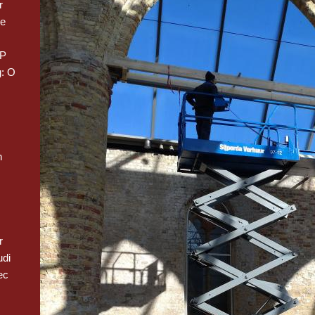
r
we
 P
: O
n
r
udi
ec