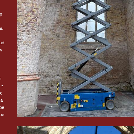
op
pu
ad
 v
n
 e
we
ta
pe
pe