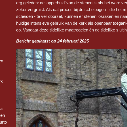
erg geleden: de ‘opperhuid’ van de stenen is als het ware
zeker vergruist. Als dat proces bij de scheibogen - die het
scheiden - te ver doorzet, kunnen er stenen losraken en naar
huidige intensieve gebruik van de kerk als openbaar toegankel
op. Vandaar deze tijdelijke maatregelen én de tijdelijke sluitin
Bericht geplaatst op 24 februari 2025
en
rk
na
len
urto