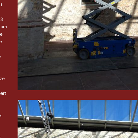
t
33
kum
ge
e
e
oze
art
B
s