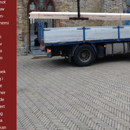
mot
euw
n-
nemi
i
 v
Bo
vo
oek
 i
be
ner
de
ert
ng
 a
kan