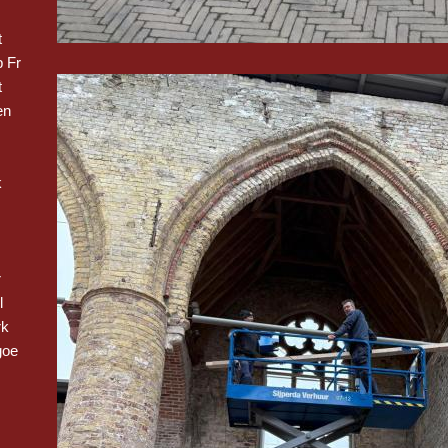
t
 Fr
t
en
k
r
l
rk
goe