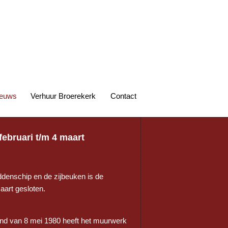
euws
Verhuur Broerekerk
Contact
ebruari t/m 4 maart
enschip en de zijbeuken is de
aart gesloten.
rand van 8 mei 1980 heeft het muurwerk