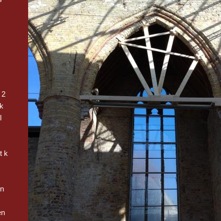
 2
k
l
t k
en
en