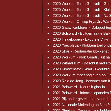
2020 Workum Toren Gertrudis: Gear
2020 Workum Toren Gertrudis: Klok
2020 Workum Toren Gertrudis: Na 
2020 Workum Omrop Fryslân: War
2020 Gauw Kerktoren - Dakgoot te
2020 Bolsward - Buitgemaakte Balk
2020 Hindeloopen - Excursie Vrijw
2020 Ypecolsga - Klokkenstoel ond
2020 Skarl - Restauratie klokkenst
2020 Workum - Klok Geartrui uit ha
2020 Witmarsum - Beschuit met R
2020 Klokkenstoel Skarl - Geduldig
2020 Workum moet nog even op Ge
2020 Reid de Jong - bewoner van It
2021 Bolsward - Kleurrijk glas-in-
2021 Bolsward - Informatiepanelen 
2021 Bijzonder gezelschap voor de
2021 Nationale Molendag op 8 en 9
2021 Pingjum - Twee nieuwe ladder