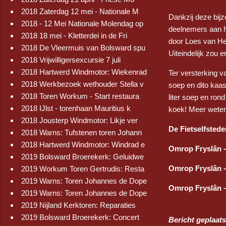
2018 Zaterdag 12 mei - Nationale M
Dankzij deze bij
2018 - 12 Mei Nationale Molendag op
deelnemers aan h
2018 18 mei - Kletterdei in de Fri
door Loes van Hei
2018 De Vleermuis van Bolsward spu
Uiteindelijk zou 
2018 Vrijwilligersexcursie 7 juli
2018 Hartwerd Windmotor: Wiekenrad
Ter versterking v
2018 Werkbezoek wethouder Stella v
soep en dito kaa
2018 Toren Workum - Start restaura
liter soep en ron
2018 IJlst - torenhaan Mauritius k
koek! Meer weten 
2018 Jousterp Windmotor: Likje ver
De Fietselfstede
2018 Warns: Tufstenen toren Johann
2018 Hartwerd Windmotor: Windrad e
Omrop Fryslân - 
2019 Bolsward Broerekerk: Geluidwe
Omrop Fryslân -
2019 Workum Toren Gertrudis: Resta
2019 Warns: Toren Johannes de Dope
Omrop Fryslân –
2019 Warns: Toren Johannes de Dope
2019 Nijland Kerktoren: Reparaties
2019 Bolsward Broerekerk: Concert
Bericht geplaats