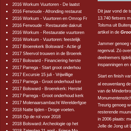
2016 Workum Vuurtoren - De laatst
Dit jaar vond de 
2016 Ferwoude - Afronding restaurat
13.740 fietsers m
2016 Workum - Vuurtoren en Omrop Fr
Tolsma uit Buiten
2016 Ferwoude - Restauratie dakruit
artikel in de
Groo
2016 Workum - Restauratie vuurtoren
2016 Workum - Vuurtoren: feestelijk
Jammer genoeg we
2017 Broerekerk Bolsward - Actie gl
regenval. Zó ove
2017 Sfeervol trouwen in de Broerek
deelnemers tijdel
2017 Bolsward - Financiering herste
inspanningen en 
2017 Parrega - Start groot onderhou
2017 Excursie 15 juli - Vrijwillige
Start en finish v
2017 Parrega - Groot onderhoud ker
al eeuwenlang de
2017 Bolsward - Broerekerk: Herstel
van de Minderbro
2017 Parrega - Groot onderhoud kerk
Monumentenstich
2017 Molenaarsambacht Werelderfgoe
Treurig genoeg we
2018 Natte tijden - Droge voeten.
resterende muurw
2018 Op de rol voor 2018
in 2006 plaats: m
2018 Bolsward: Archeologie op het
Jelle de Jong uit
2018 Zaterdag 21 april - Friese Mo