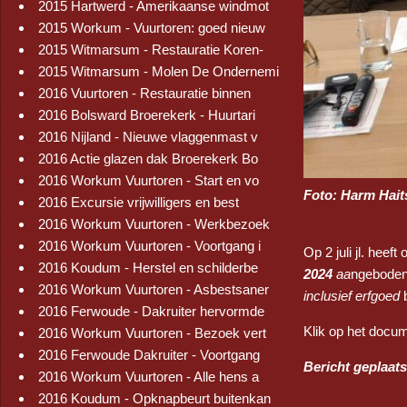
2015 Hartwerd - Amerikaanse windmot
2015 Workum - Vuurtoren: goed nieuw
2015 Witmarsum - Restauratie Koren-
2015 Witmarsum - Molen De Ondernemi
2016 Vuurtoren - Restauratie binnen
2016 Bolsward Broerekerk - Huurtari
2016 Nijland - Nieuwe vlaggenmast v
2016 Actie glazen dak Broerekerk Bo
2016 Workum Vuurtoren - Start en vo
Foto: Harm Hai
2016 Excursie vrijwilligers en best
2016 Workum Vuurtoren - Werkbezoek
2016 Workum Vuurtoren - Voortgang i
Op 2 juli jl. hee
2016 Koudum - Herstel en schilderbe
2024
aa
ngeboden
2016 Workum Vuurtoren - Asbestsaner
inclusief erfgoed
b
2016 Ferwoude - Dakruiter hervormde
Klik op het docum
2016 Workum Vuurtoren - Bezoek vert
2016 Ferwoude Dakruiter - Voortgang
Bericht geplaats
2016 Workum Vuurtoren - Alle hens a
2016 Koudum - Opknapbeurt buitenkan