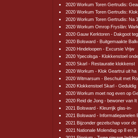
2020 Workum Toren Gertrudis: Gear
2020 Workum Toren Gertrudis: Klok
2020 Workum Toren Gertrudis: Na 
2020 Workum Omrop Fryslân: War
2020 Gauw Kerktoren - Dakgoot te
2020 Bolsward - Buitgemaakte Balk
2020 Hindeloopen - Excursie Vrijw
2020 Ypecolsga - Klokkenstoel ond
2020 Skarl - Restauratie klokkenst
2020 Workum - Klok Geartrui uit ha
2020 Witmarsum - Beschuit met R
2020 Klokkenstoel Skarl - Geduldig
2020 Workum moet nog even op Ge
2020 Reid de Jong - bewoner van It
2021 Bolsward - Kleurrijk glas-in-
2021 Bolsward - Informatiepanelen 
2021 Bijzonder gezelschap voor de
2021 Nationale Molendag op 8 en 9
2021 Pingjum - Twee nieuwe ladder