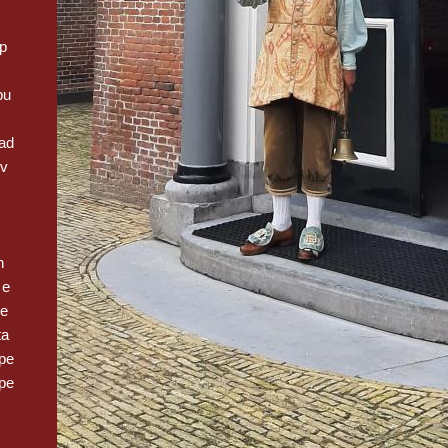
op
pu
ad
 v
n
 e
we
ta
pe
pe