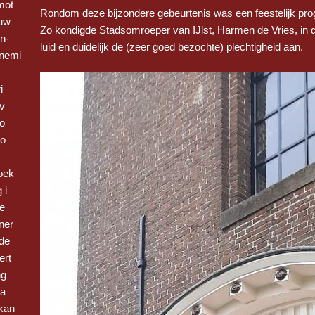
mot
Rondom deze bijzondere gebeurtenis was een feestelijk p
euw
Zo kondigde Stadsomroeper van IJlst, Harmen de Vries, in d
n-
luid en duidelijk de (zeer goed bezochte) plechtigheid aan.
nemi
i
 v
Bo
vo
oek
 i
be
ner
de
ert
ng
 a
kan