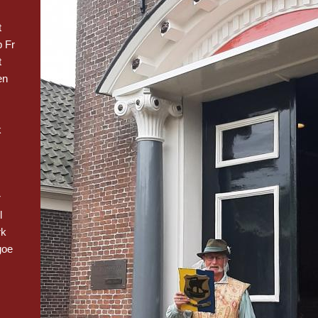
t
 Fr
t
en
k
r
l
rk
goe