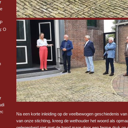
r
we
 P
: O
n
r
udi
ec
Na een korte inleiding op de veelbewogen geschiedenis van
van onze stichting, kreeg de wethouder het woord als opmaat
gelegenheid niet met de hand maar door een ferme druk op 