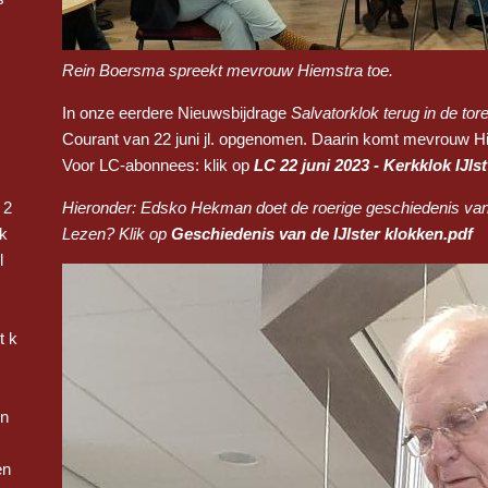
Rein Boersma spreekt mevrouw Hiemstra toe.
In onze eerdere Nieuwsbijdrage
Salvatorklok terug in de tor
Courant van 22 juni jl. opgenomen. Daarin komt mevrouw H
Voor LC-abonnees: klik op
LC 22 juni 2023 - Kerkklok IJlst
 2
Hieronder: Edsko Hekman doet de roerige geschiedenis van 
k
Lezen? Klik op
Geschiedenis van de IJlster klokken.pdf
l
t k
en
en