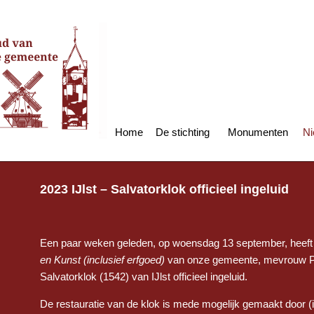
Home
De stichting
Monumenten
Ni
2023 IJlst – Salvatorklok officieel ingeluid
Een paar weken geleden, op woensdag 13 september, heef
en Kunst (inclusief erfgoed)
van onze gemeente, mevrouw Pe
Salvatorklok (1542) van IJlst officieel ingeluid.
De restauratie van de klok is mede mogelijk gemaakt door (i