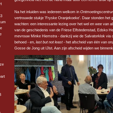
t
Na het inluiden was iedereen welkom in
Ontmoetingscentru
33
vertrouwde stukje 'Fryske Oranjekoeke'. Daar stonden het 
kum
wachten: een interessante lezing over het wel en wee van alle
ge
van de geschiedenis van de Friese Elfstedenstad, Edsko H
e
mevrouw Minke Hiemstra - dankzij wie de Salvatorklok via 
behoed - en,
last but not least -
het afscheid van één van onze
e
Gosse de Jong uit IJlst. Aan zijn afscheid wijden we binnenk
oze
art
B
s